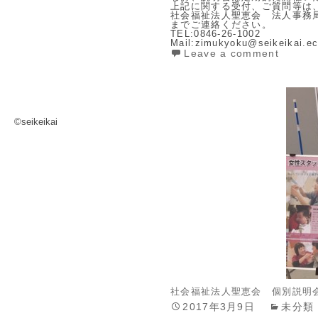
上記に関する受付、ご質問等は
社会福祉法人聖恵会 法人事務
までご連絡ください。
TEL:0846-26-1002
Mail:zimukyoku@seikeikai.ec
Leave a comment
©seikeikai
社会福祉法人聖恵会 個別説明
2017年3月9日
未分類