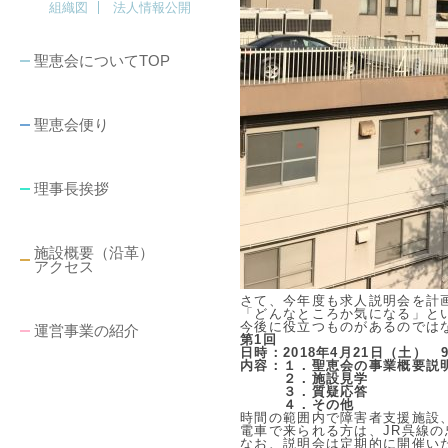
組織図
法人情報公開
聖恵会についてTOP
聖恵会便り
理事長挨拶
施設概要（沿革）
アクセス
さて、今年度も求人説明会を計
「どんなところか気になる」と
今後に役立つものがあるのでは
運営事業の紹介
第1回
日時：2018年4月21日（土） 9
内容：１．聖恵会の事業概要説
２．施設見学
３．質疑応答
４．その他
時間の範囲内で障害者支援施設
電車で来られる方は、JR呉線
なお、説明会は定期的に開催い