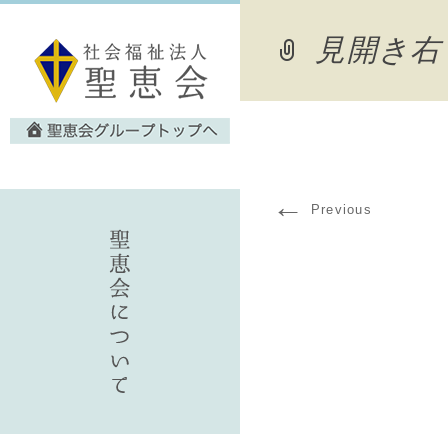
見開き右
←
Previous