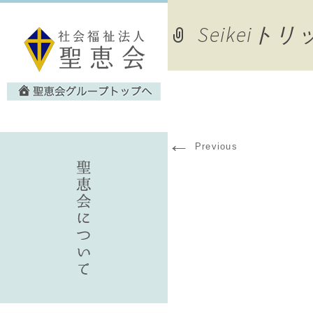
Seikeiト
←
Previous