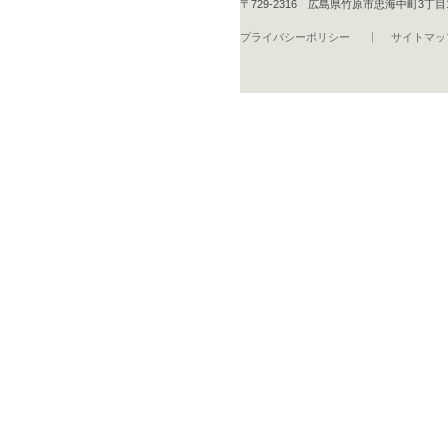
〒729-2316 広島県竹原市忠海中町3丁目16-1 T
プライバシーポリシー
サイトマッ