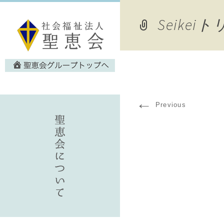
Seikei
←
Previous