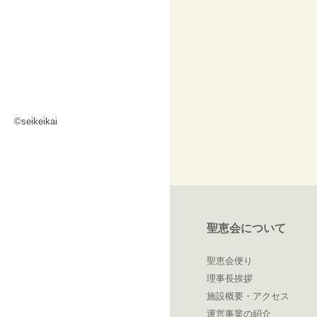
©seikeikai
聖恵会について
聖恵会便り
理事長挨拶
施設概要・アクセス
運営事業の紹介