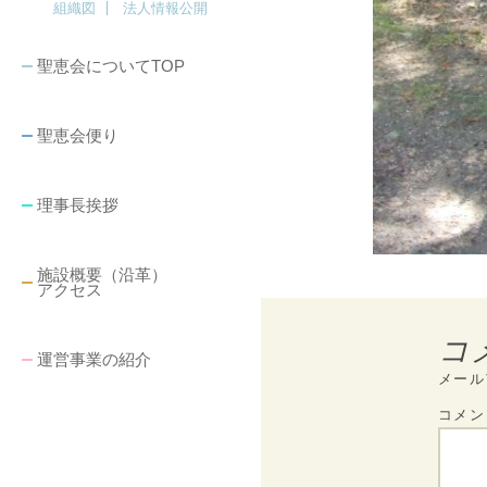
組織図
法人情報公開
聖恵会についてTOP
聖恵会便り
理事長挨拶
施設概要（沿革）
アクセス
コ
運営事業の紹介
メール
コメ