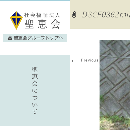
DSCF0362mi
←
Previous