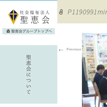
P1190991mi
←
Previous