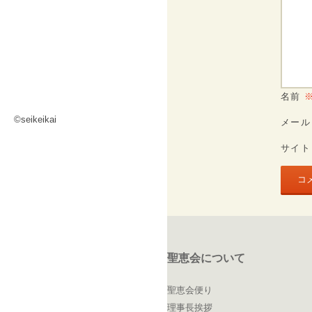
名前
©seikeikai
メー
サイト
聖恵会について
聖恵会便り
理事長挨拶