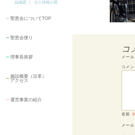
組織図
法人情報公開
聖恵会についてTOP
聖恵会便り
コ
理事長挨拶
メール
コメ
施設概要（沿革）
アクセス
運営事業の紹介
名前
メー