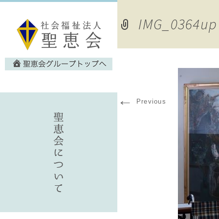
IMG_0364up
←
Previous