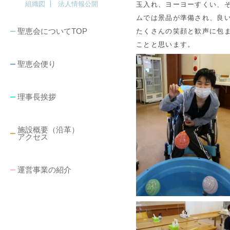
組織図
法人情報公開
玉入れ、ヨーヨーすくい、
ムでは景品が準備され、良
聖恵会についてTOP
たくさんの笑顔と歓声に包
ことと思います。
聖恵会便り
理事長挨拶
施設概要（沿革）
アクセス
運営事業の紹介